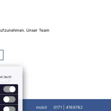
 aufzunehmen. Unser Team
ese (auch
lärung
.
mobil
0171 | 4169782