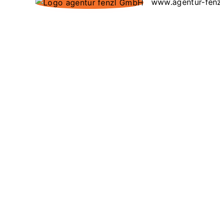
www.agentur-fenz
250
erledigte Projekte