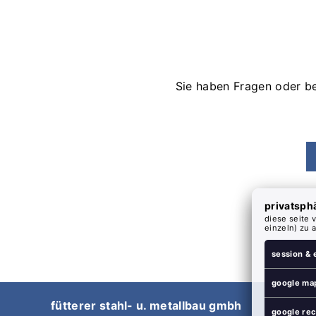
Sie haben Fragen oder b
privatsph
diese seite 
einzeln) zu 
session & 
google ma
fütterer stahl- u. metallbau gmbh
google re